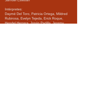
Samuel Esteban
Intérpretes:
Daymé Del Toro, Patricia Ortega, Mildred
Rubirosa, Evelyn Tejeda, Erick Roque,
Hendel Herrera, Jonás Padilla, Jeremy
Antonio Caro.
Nota:
En momentos de vulnerabilidad, tensión,
poder, cansancio.
En la búsqueda de lo justo y lo injusto.
En lo insaciable.
En los obstáculos e islas que creamos para
derrumbarnos o nadar hacia la orilla.
En las puertas inventadas.
En el espacio para entrar, salir, ser y volver
a ser.
En las relaciones carcomidas por el abuso
de poder.
En las células dañadas sin espacio para el
amor.
En el cuerpo donde no quiere estar.