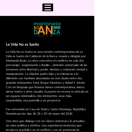
La Vida No es Sueño
La Vida No es Sueño es una versión contemporánea de La
Vida es Sueño de Calderón de la Barca, creada y dirigida por
Marianela Boán. La obra concentra el conflicto en solo dos
personajes –Segismundo y Basilio–, símbolos universales de las
tensiones entre libertad y poder, destino y voluntad, verdad y
manipulación. La relación padre-hijo y la tolerancia a lo
diferente son tambien abordados en este duelo entre dos
grandes intérpretes: Erick Roque Montero y Rafael S. Morla.
Con un lenguaje que fusiona danza contemporánea, danza
aérea, teatro y artes visuales, la puesta en escena se articula en
un espacio minimalista: dos intérpretes, unas telas
suspendidas, una pantalla y un proyector.
Fue estrenada en Casa de Teatro, Santo Domingo, República
Dominicana los dias 28, 29 y 30 de mayo del 2026
Una obra que dialoga con un clásico universal y lo actualiza
en clave política y estética. Una experiencia inmersiva que
involucra al público en el conflicto, con un potencial de