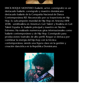
ERICK ROQUE MONTERO (bailarín, actor, coreógrafo) es un
destacado bailarín, coreógrafo y maestro dominicano
destacado bailarín de la Compañía Nacional de Danza
Contemporánea RD. Reconocido por su trayectoria en Hip
Hop. Es subcampeón mundial de Hip Hop en Arizona (HHI
2018), semifinalista en America's Got Talent y finalista en Got
Talent España. Es bailarín principal y maestro en Núcleo
Extremo. Ha realizado numerosas giras internacionales como
bailarín contemporáneo y de Hip Hop. Coreógrafo para
producciones teatrales de alto perfil. Roque se destaca por
combinar la energía del hip-hop con la técnica
contemporánea, siendo una figura clave en la gestión y
creación dancística en la República Dominicana.
JOSÉ ANDRÉS MOLINA (Compositor) Compositor musical
dominicano especializado en artes escénicas. Se ha destacado
por su habilidad para fusionar elementos musicales
tradicionales y contemporáneos en sus composiciones.
Comenzó sus estudios en el Conservatorio Nacional de
Música de la República Dominicana y continuó en la Escuela
de Música de Buenos Aires (EMBA). Su trayectoria abarca la
composición e interpretación para múltiples obras de teatro y